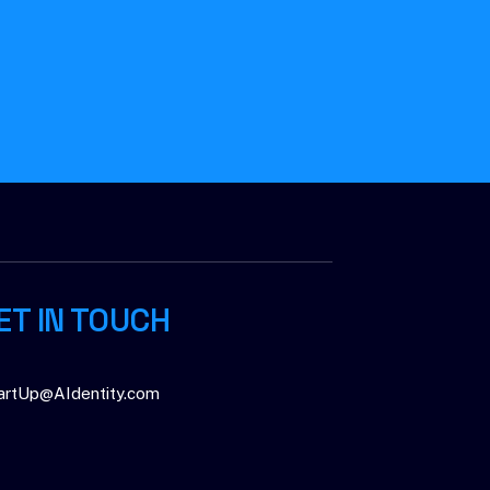
eCAPTCHA and the Google
Privacy Policy
and
Terms
ET IN TOUCH
artUp@AIdentity.com