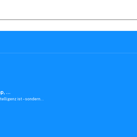
Stay in the
ap, …
telligenz ist – sondern…
I accept the
privacy-poli