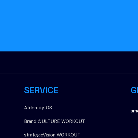
This site is protected by r
of Service
apply.
SERVICE
G
AIdentity-OS
sm
Brand ©ULTURE WORKOUT
strategicVision WORKOUT