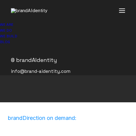
WE ARE
WE DO
WE BUILD
BLOG
© brandAIdentity
info@brand-aidentity.com
brandDirection on demand: