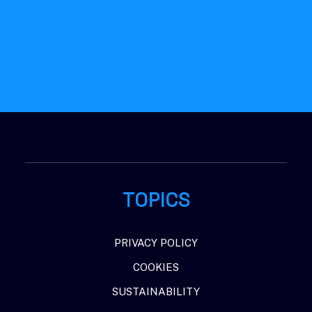
This site is protected by reCAPTCHA and the
Google
Privacy Policy
and
Terms of Service
apply.
TOPICS
PRIVACY POLICY
COOKIES
SUSTAINABILITY