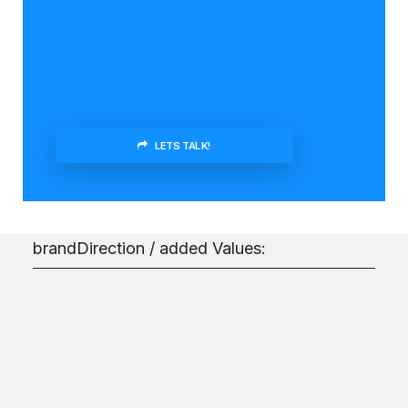
LETS TALK!
brandDirection / added Values:
Konsistente
Markenidentität:
Ihre Marke lernt mit. In Echtzeit.
brandDirection