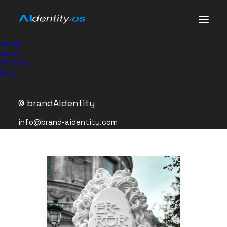
AI-Communication / Basics
WE ARE
WE DO
21. June 2024
|
4 Minutes
|
In
BUIZ-FEED
WE BUILD
BLOG
© brandAIdentity
info@brand-aidentity.com