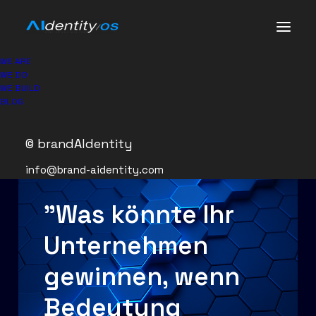
WE ARE
WE DO
WE BUILD
BLOG
© brandAIdentity
DIVE IN III
info@brand-aidentity.com
"Was könnte Ihr
Unternehmen
gewinnen, wenn
Bedeutung