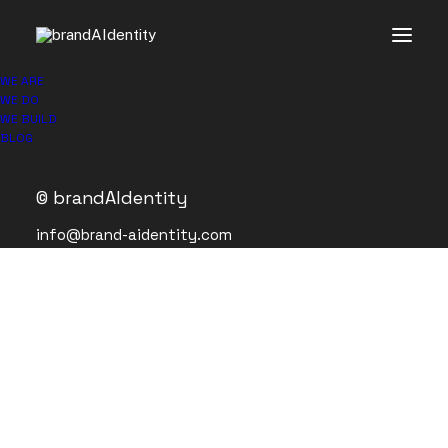
WE ARE
WE DO
WE BUILD
Künstliche Intelligenz / Forschung
BLOG
4. February 2025
|
7 Minutes
|
In
MISC
© brandAIdentity
info@brand-aidentity.com