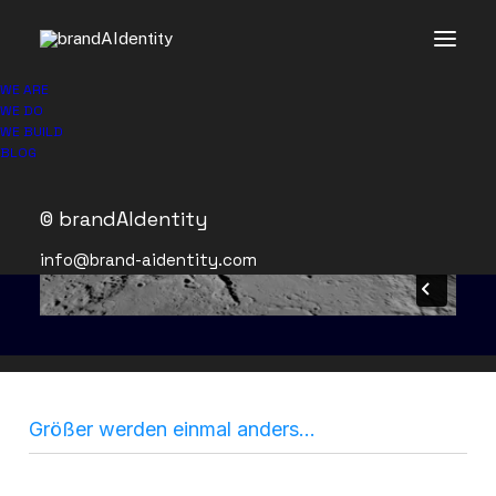
WE ARE
WE DO
WE BUILD
BLOG
© brandAIdentity
info@brand-aidentity.com
Größer werden einmal anders…